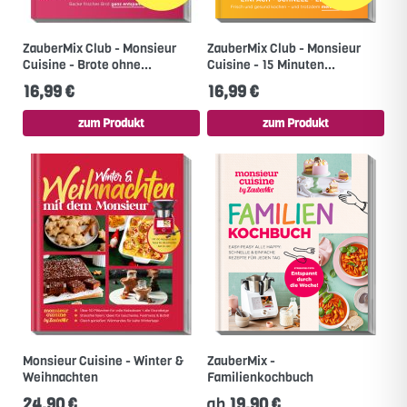
ZauberMix Club - Monsieur
ZauberMix Club - Monsieur
Cuisine - Brote ohne...
Cuisine - 15 Minuten...
16,99 €
16,99 €
zum Produkt
zum Produkt
Monsieur Cuisine - Winter &
ZauberMix -
Weihnachten
Familienkochbuch
24,90 €
ab
19,90 €